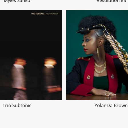
Myles Sanko
Resolution 88
Trio Subtonic
YolanDa Brown